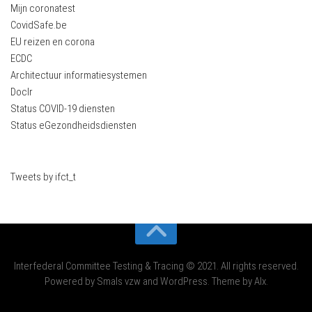
Mijn coronatest
CovidSafe.be
EU reizen en corona
ECDC
Architectuur informatiesystemen
Doclr
Status COVID-19 diensten
Status eGezondheidsdiensten
Tweets by ifct_t
Interfederal Committee Testing & Tracing © 2021. All rights reserved.
Powered by Smals vzw and WordPress. Theme by Alx.